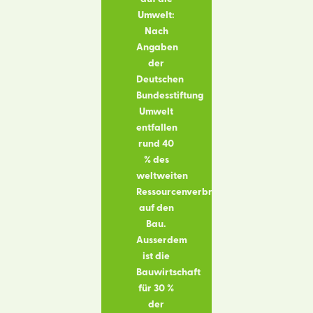
Umwelt:
Nach
Angaben
der
Deutschen
Bundesstiftung
Umwelt
entfallen
rund 40
% des
weltweiten
Ressourcenverbrauchs
auf den
Bau.
Ausserdem
ist die
Bauwirtschaft
für 30 %
der