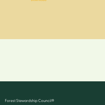
Download
Forest Stewardship Council®